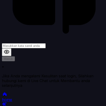
Masuk
*
Jika Anda mengalami Kesulitan saat login, Silahkan
hubungi kami di Live Chat untuk Membantu anda
selanjutnya
home