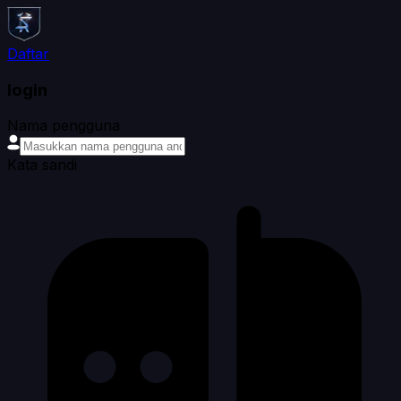
Daftar
login
Nama pengguna
Kata sandi