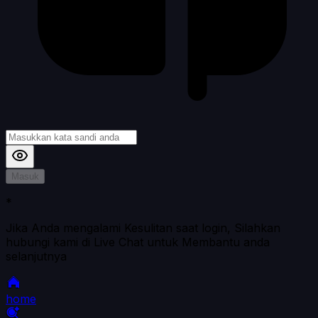
Masuk
*
Jika Anda mengalami Kesulitan saat login, Silahkan
hubungi kami di Live Chat untuk Membantu anda
selanjutnya
home