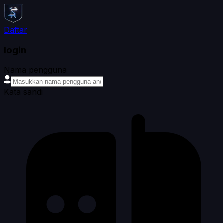
Daftar
login
Nama pengguna
Kata sandi