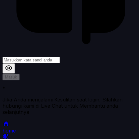
Masuk
*
Jika Anda mengalami Kesulitan saat login, Silahkan
hubungi kami di Live Chat untuk Membantu anda
selanjutnya
home