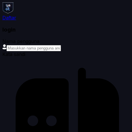
Daftar
login
Nama pengguna
Kata sandi