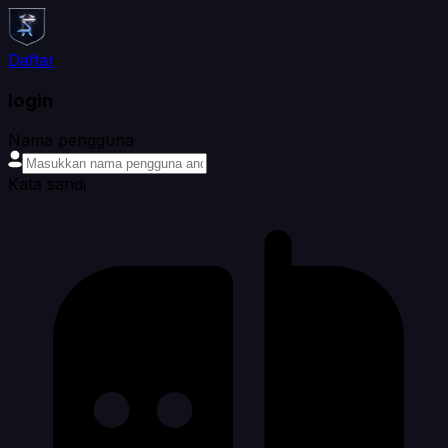
Daftar
login
Nama pengguna
Kata sandi