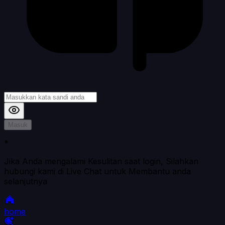
Masuk
*
Jika Anda mengalami Kesulitan saat login, Silahkan
hubungi kami di Live Chat untuk Membantu anda
selanjutnya
home