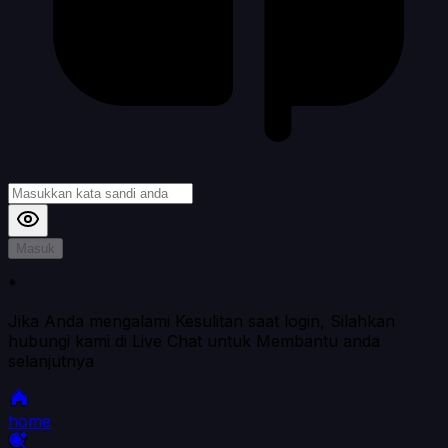
Masuk
*
Jika Anda mengalami Kesulitan saat login, Silahkan
hubungi kami di Live Chat untuk Membantu anda
selanjutnya
home