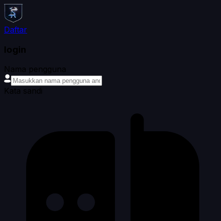
Daftar
login
Nama pengguna
Kata sandi