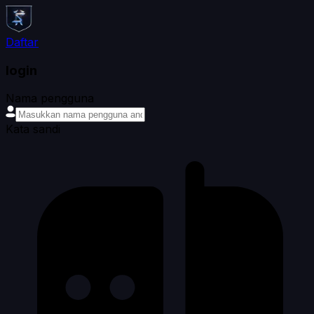
Daftar
login
Nama pengguna
Kata sandi