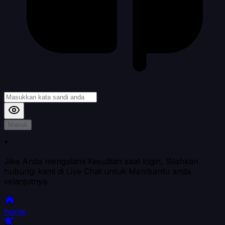
Masuk
*
Jika Anda mengalami Kesulitan saat login, Silahkan
hubungi kami di Live Chat untuk Membantu anda
selanjutnya
home