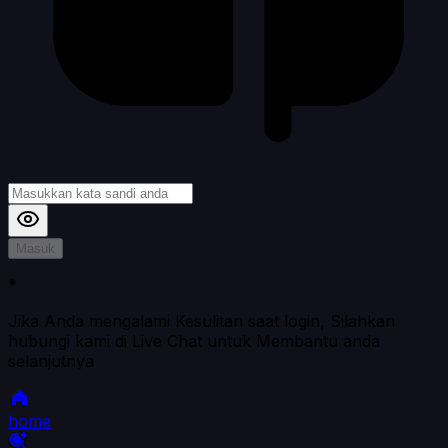
Masuk
*
Jika Anda mengalami Kesulitan saat login, Silahkan
hubungi kami di Live Chat untuk Membantu anda
selanjutnya
home