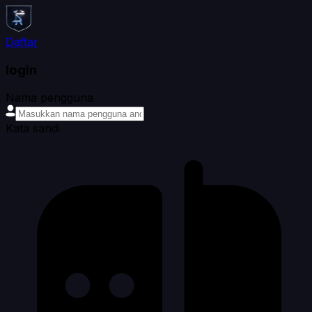
Daftar
login
Nama pengguna
Kata sandi