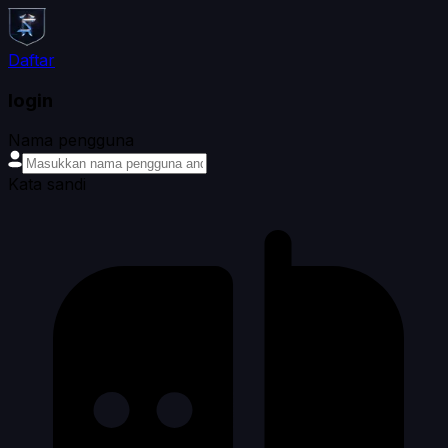
Daftar
login
Nama pengguna
Kata sandi