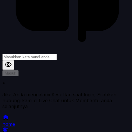
Masuk
*
Jika Anda mengalami Kesulitan saat login, Silahkan
hubungi kami di Live Chat untuk Membantu anda
selanjutnya
home