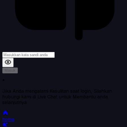
Masuk
*
Jika Anda mengalami Kesulitan saat login, Silahkan
hubungi kami di Live Chat untuk Membantu anda
selanjutnya
home