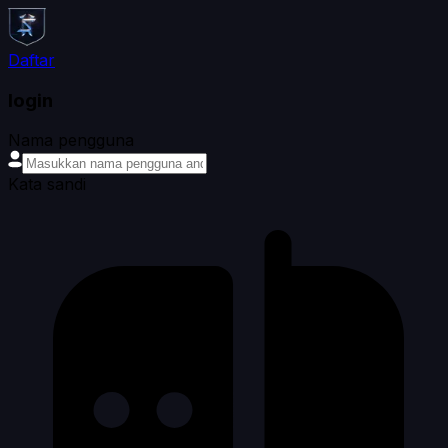
Daftar
login
Nama pengguna
Kata sandi