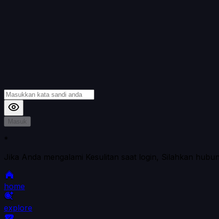
Masuk
*
Jika Anda mengalami Kesulitan saat login, Silahkan hubu
home
explore