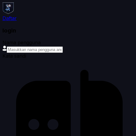
Daftar
login
Nama pengguna
Kata sandi