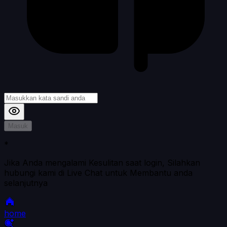
Masuk
*
Jika Anda mengalami Kesulitan saat login, Silahkan
hubungi kami di Live Chat untuk Membantu anda
selanjutnya
home