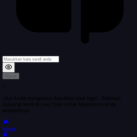
Masuk
*
Jika Anda mengalami Kesulitan saat login, Silahkan
hubungi kami di Live Chat untuk Membantu anda
selanjutnya
home