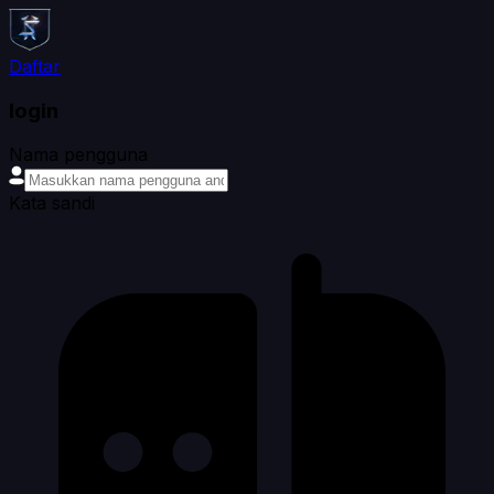
Daftar
login
Nama pengguna
Kata sandi