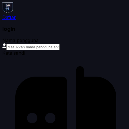
Daftar
login
Nama pengguna
Kata sandi