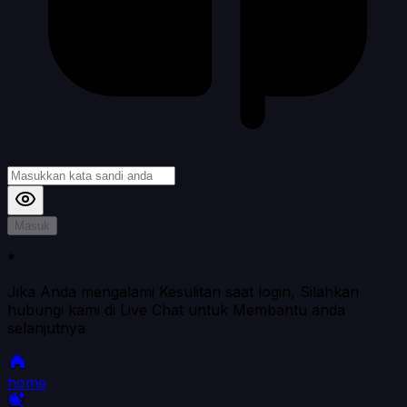
Masuk
*
Jika Anda mengalami Kesulitan saat login, Silahkan
hubungi kami di Live Chat untuk Membantu anda
selanjutnya
home