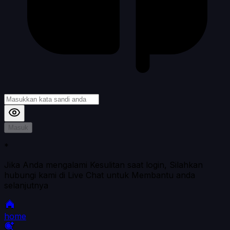
Masuk
*
Jika Anda mengalami Kesulitan saat login, Silahkan
hubungi kami di Live Chat untuk Membantu anda
selanjutnya
home